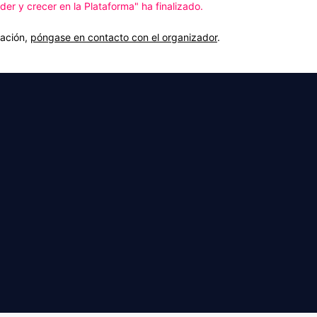
r y crecer en la Plataforma" ha finalizado.
mación,
póngase en contacto con el organizador
.