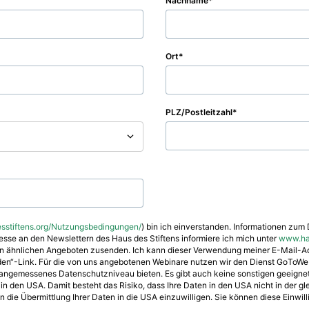
Nachname
Ort
PLZ/Postleitzahl
stiftens.org/Nutzungsbedingungen/
) bin ich einverstanden. Informationen zum 
eresse an den Newslettern des Haus des Stiftens informiere ich mich unter
www.hau
nen ähnlichen Angeboten zusenden. Ich kann dieser Verwendung meiner E-Mail-Ad
lden“-Link. Für die von uns angebotenen Webinare nutzen wir den Dienst GoToWeb
angemessenes Datenschutzniveau bieten. Es gibt auch keine sonstigen geeigne
 den USA. Damit besteht das Risiko, dass Ihre Daten in den USA nicht in der gle
in die Übermittlung Ihrer Daten in die USA einzuwilligen. Sie können diese Einwill