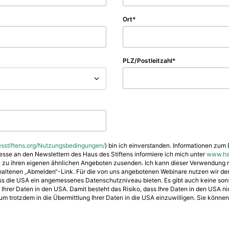
Ort
PLZ/Postleitzahl
stiftens.org/Nutzungsbedingungen/
) bin ich einverstanden. Informationen zum 
eresse an den Newslettern des Haus des Stiftens informiere ich mich unter
www.hau
en zu ihren eigenen ähnlichen Angeboten zusenden. Ich kann dieser Verwendung 
enthaltenen „Abmelden“-Link. Für die von uns angebotenen Webinare nutzen wir d
ss die USA ein angemessenes Datenschutzniveau bieten. Es gibt auch keine son
rer Daten in den USA. Damit besteht das Risiko, dass Ihre Daten in den USA nich
, um trotzdem in die Übermittlung Ihrer Daten in die USA einzuwilligen. Sie können