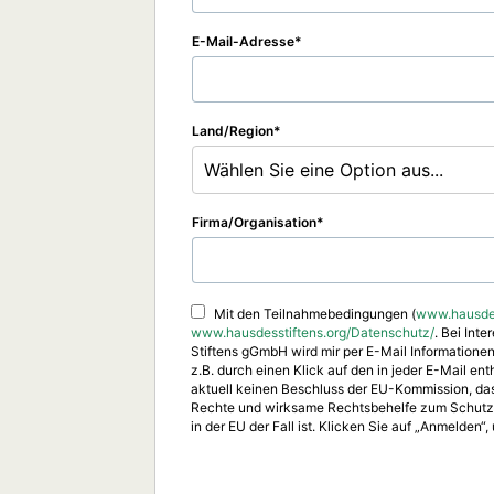
E-Mail-Adresse
Land/Region
Wählen Sie eine Option aus...
Firma/Organisation
Mit den Teilnahmebedingungen (
www.hausdes
www.hausdesstiftens.org/Datenschutz/
. Bei Int
Stiftens gGmbH wird mir per E-Mail Information
z.B. durch einen Klick auf den in jeder E-Mail 
aktuell keinen Beschluss der EU-Kommission, da
Rechte und wirksame Rechtsbehelfe zum Schutz Ih
in der EU der Fall ist. Klicken Sie auf „Anmelden“