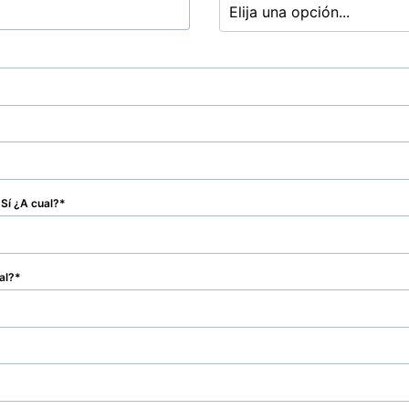
Elija una opción...
 Sí ¿A cual?
al?