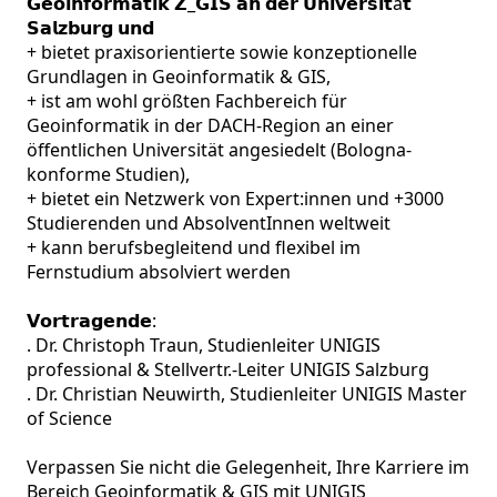
𝗚𝗲𝗼𝗶𝗻𝗳𝗼𝗿𝗺𝗮𝘁𝗶𝗸 𝗭_𝗚𝗜𝗦 𝗮𝗻 𝗱𝗲𝗿 𝗨𝗻𝗶𝘃𝗲𝗿𝘀𝗶𝘁ä𝘁 
𝗦𝗮𝗹𝘇𝗯𝘂𝗿𝗴 𝘂𝗻𝗱

+ bietet praxisorientierte sowie konzeptionelle 
Grundlagen in Geoinformatik & GIS,

+ ist am wohl größten Fachbereich für 
Geoinformatik in der DACH-Region an einer 
öffentlichen Universität angesiedelt (Bologna-
konforme Studien),

+ bietet ein Netzwerk von Expert:innen und +3000 
Studierenden und AbsolventInnen weltweit 

+ kann berufsbegleitend und flexibel im 
Fernstudium absolviert werden 

𝗩𝗼𝗿𝘁𝗿𝗮𝗴𝗲𝗻𝗱𝗲:

. Dr. Christoph Traun, Studienleiter UNIGIS 
professional & Stellvertr.-Leiter UNIGIS Salzburg

. Dr. Christian Neuwirth, Studienleiter UNIGIS Master 
of Science 

Verpassen Sie nicht die Gelegenheit, Ihre Karriere im 
Bereich Geoinformatik & GIS mit UNIGIS 