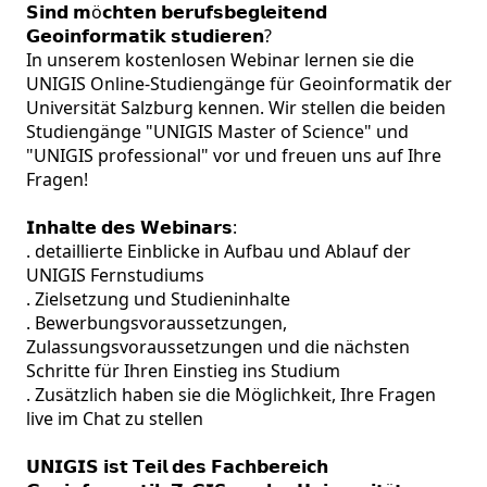
𝗦𝗶𝗻𝗱 𝗺ö𝗰𝗵𝘁𝗲𝗻 𝗯𝗲𝗿𝘂𝗳𝘀𝗯𝗲𝗴𝗹𝗲𝗶𝘁𝗲𝗻𝗱 
𝗚𝗲𝗼𝗶𝗻𝗳𝗼𝗿𝗺𝗮𝘁𝗶𝗸 𝘀𝘁𝘂𝗱𝗶𝗲𝗿𝗲𝗻?

In unserem kostenlosen Webinar lernen sie die 
UNIGIS Online-Studiengänge für Geoinformatik der 
Universität Salzburg kennen. Wir stellen die beiden 
Studiengänge "UNIGIS Master of Science" und 
"UNIGIS professional" vor und freuen uns auf Ihre 
Fragen!

𝗜𝗻𝗵𝗮𝗹𝘁𝗲 𝗱𝗲𝘀 𝗪𝗲𝗯𝗶𝗻𝗮𝗿𝘀:

. detaillierte Einblicke in Aufbau und Ablauf der 
UNIGIS Fernstudiums 

. Zielsetzung und Studieninhalte

. Bewerbungsvoraussetzungen, 
Zulassungsvoraussetzungen und die nächsten 
Schritte für Ihren Einstieg ins Studium

. Zusätzlich haben sie die Möglichkeit, Ihre Fragen 
live im Chat zu stellen

𝗨𝗡𝗜𝗚𝗜𝗦 𝗶𝘀𝘁 𝗧𝗲𝗶𝗹 𝗱𝗲𝘀 𝗙𝗮𝗰𝗵𝗯𝗲𝗿𝗲𝗶𝗰𝗵 