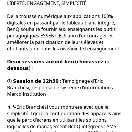
LIBERTÉ, ENGAGEMENT, SIMPLICITÉ

De la trousse numérique aux applications 100% 
digitales en passant par le tableau blanc intégré, 
BenQ souhaite fournir aux enseignants les outils 
pédagogiques ESSENTIELS afin d'encourager et 
améliorer la participation de leurs élèves et 
étudiants pour tous les niveaux de l'enseignement.

𝗗𝗲𝘂𝘅 𝘀𝗲𝘀𝘀𝗶𝗼𝗻𝘀 𝗮𝘂𝗿𝗼𝗻𝘁 𝗹𝗶𝗲𝘂 (𝗰𝗵𝗼𝗶𝘀𝗶𝘀𝘀𝗲𝘇 𝗰𝗶-
𝗱𝗲𝘀𝘀𝗼𝘂𝘀) : 

🕐 𝗦𝗲𝘀𝘀𝗶𝗼𝗻 𝗱𝗲 𝟭𝟮𝗵𝟯𝟬 : Témoignage d’Eric 
Branchési, responsable système d’information à 
Marcq Institution

👨‍🔧Eric Branchési vous montrera avec quelle 
simplicité il gère la configuration des appareils ainsi 
que le parc d’écrans en utilisant les solutions 
logicielles de management BenQ intégrées : AMS 