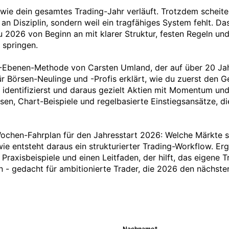
 wie dein gesamtes Trading-Jahr verläuft. Trotzdem scheiter
n Disziplin, sondern weil ein tragfähiges System fehlt. Da
u 2026 von Beginn an mit klarer Struktur, festen Regeln und
 springen.

3-Ebenen-Methode von Carsten Umland, der auf über 20 Jahr
für Börsen-Neulinge und -Profis erklärt, wie du zuerst den 
 identifizierst und daraus gezielt Aktien mit Momentum und
sen, Chart-Beispiele und regelbasierte Einstiegsansätze, di
Wochen-Fahrplan für den Jahresstart 2026: Welche Märkte sin
ie entsteht daraus ein strukturierter Trading-Workflow. Er
Praxisbeispiele und einen Leitfaden, der hilft, das eigene Tr
 - gedacht für ambitionierte Trader, die 2026 den nächsten
Nachname