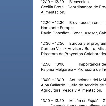
12:10 – 12:20	Bienvenida. 

Cecilia Bretal- Coordinadora de Prog
Alimentación.

12:20 – 12:30	Breve puesta en escena: Ámbito, alcance y objetivos de la  Misión “Soil Health and Food” dentro del programa 
Horizonte Europa.

David González – Vocal Asesor, Gabin
12:30 – 12:50	Europa y el programa MISIONES.	Misión en la salud del suelo y la alimentación: situación actual e impacto.

Carmen Vela - Advisory Board, Missi
Directora de Proyectos Colaborativo
12.50 – 13:00		Importancia de los suelos para el sector agrario en España

Paloma Melgarejo – Profesora de Inve
13:00 – 13:10	Actuaciones del MAPA y otras iniciativas a nivel Europeo en relación con la Misión “Soil Health and Food”

Alba Gallardo – Jefa de servicio de 
Agricultura, Pesca y Alimentación.

13:10 – 13:20	Misión en España: Grupo Espejo de la Misión.

-	Composición y papel dinamizador del Grupo Espejo y su relación con la Misión. 
