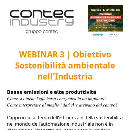
WEBINAR 3 | Obiettivo
Sostenibilità ambientale
nell'Industria
𝗕𝗮𝘀𝘀𝗲 𝗲𝗺𝗶𝘀𝘀𝗶𝗼𝗻𝗶 𝗲 𝗮𝗹𝘁𝗮 𝗽𝗿𝗼𝗱𝘂𝘁𝘁𝗶𝘃𝗶𝘁𝗮̀

𝐶𝑜𝑚𝑒 𝑠𝑖 𝑜𝑡𝑡𝑖𝑒𝑛𝑒 𝑙'𝑒𝑓𝑓𝑖𝑐𝑖𝑒𝑛𝑧𝑎 𝑒𝑛𝑒𝑟𝑔𝑒𝑡𝑖𝑐𝑎 𝑖𝑛 𝑢𝑛 𝑖𝑚𝑝𝑖𝑎𝑛𝑡𝑜?

𝐶𝑜𝑚𝑒 𝑖𝑛𝑡𝑒𝑟𝑝𝑟𝑒𝑡𝑎𝑟𝑒 𝑎𝑙 𝑚𝑒𝑔𝑙𝑖𝑜 𝑖 𝑑𝑎𝑡𝑖 𝑐ℎ𝑒 𝑎𝑟𝑟𝑖𝑣𝑎𝑛𝑜 𝑑𝑎𝑙 𝑐𝑎𝑚𝑝𝑜?

L’approccio al tema dell’efficienza e della sostenibilità 
nel mondo dell’automazione industriale non è in 