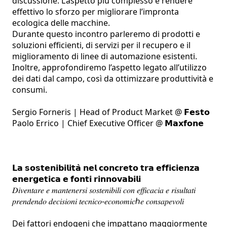
discussione. L’aspetto più complesso è rendere 
effettivo lo sforzo per migliorare l’impronta 
ecologica delle macchine.

Durante questo incontro parleremo di prodotti e 
soluzioni efficienti, di servizi per il recupero e il 
miglioramento di linee di automazione esistenti. 
Inoltre, approfondiremo l’aspetto legato all’utilizzo 
dei dati dal campo, così da ottimizzare produttività e 
consumi.

Sergio Forneris | Head of Product Market @ 𝗙𝗲𝘀𝘁𝗼

Paolo Errico | Chief Executive Officer @ 𝗠𝗮𝘅𝗳𝗼𝗻𝗲

𝗟𝗮 𝘀𝗼𝘀𝘁𝗲𝗻𝗶𝗯𝗶𝗹𝗶𝘁𝗮̀ 𝗻𝗲𝗹 𝗰𝗼𝗻𝗰𝗿𝗲𝘁𝗼 𝘁𝗿𝗮 𝗲𝗳𝗳𝗶𝗰𝗶𝗲𝗻𝘇𝗮 
𝗲𝗻𝗲𝗿𝗴𝗲𝘁𝗶𝗰𝗮 𝗲 𝗳𝗼𝗻𝘁𝗶 𝗿𝗶𝗻𝗻𝗼𝘃𝗮𝗯𝗶𝗹𝗶

𝐷𝑖𝑣𝑒𝑛𝑡𝑎𝑟𝑒 𝑒 𝑚𝑎𝑛𝑡𝑒𝑛𝑒𝑟𝑠𝑖 𝑠𝑜𝑠𝑡𝑒𝑛𝑖𝑏𝑖𝑙𝑖 𝑐𝑜𝑛 𝑒𝑓𝑓𝑖𝑐𝑎𝑐𝑖𝑎 𝑒 𝑟𝑖𝑠𝑢𝑙𝑡𝑎𝑡𝑖 
𝑝𝑟𝑒𝑛𝑑𝑒𝑛𝑑𝑜 𝑑𝑒𝑐𝑖𝑠𝑖𝑜𝑛𝑖 𝑡𝑒𝑐𝑛𝑖𝑐𝑜-𝑒𝑐𝑜𝑛𝑜𝑚𝑖𝑐ℎ𝑒 𝑐𝑜𝑛𝑠𝑎𝑝𝑒𝑣𝑜𝑙𝑖

Dei fattori endogeni che impattano maggiormente 