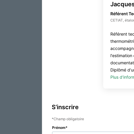
Jacques
Référent T
CETIAT, étalo
Référent te
thermométr
accompagne 
l'estimation 
documentatio
Diplômé d'un
Plus d'infor
S’inscrire
Champ obligatoire
Prénom