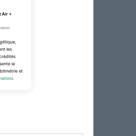
 Air +
mation
gétique,
ent les
crédités
ente la
bitmétrie et
mations