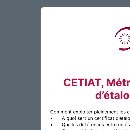
CETIAT, Métro
d’étalo
Comment exploiter pleinement les cer
•	À quoi sert un certificat d’étalonnage ? Concrètement que doit-il contenir ? Comment est garantie la traçabilité ?

•	Quelles différences entre un étalonnage et une vérification ?
