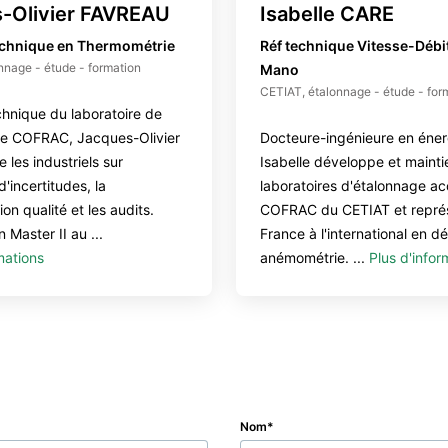
-Olivier FAVREAU
Isabelle CARE
echnique en Thermométrie
Réf technique Vitesse-Débit
nnage - étude - formation
Mano
CETIAT, étalonnage - étude - for
chnique du laboratoire de
ie COFRAC, Jacques-Olivier
Docteure-ingénieure en éner
les industriels sur
Isabelle développe et mainti
d'incertitudes, la
laboratoires d'étalonnage ac
n qualité et les audits.
COFRAC du CETIAT et représ
 Master II au ...
France à l'international en dé
mations
anémométrie. ...
Plus d'infor
Nom