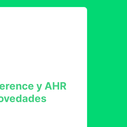
ference y AHR
novedades