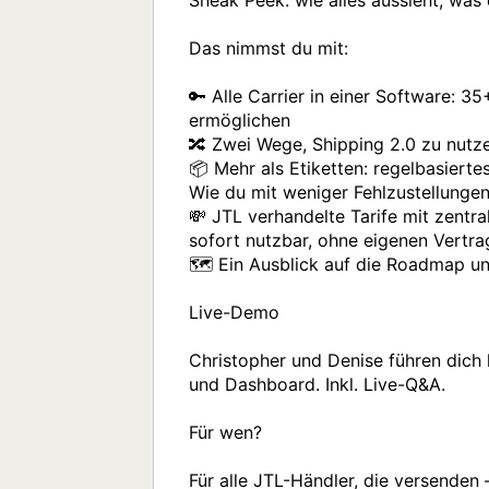
Sneak Peek: wie alles aussieht, was
Das nimmst du mit:

🔑 Alle Carrier in einer Software: 3
ermöglichen

🔀 Zwei Wege, Shipping 2.0 zu nutzen
📦 Mehr als Etiketten: regelbasiert
Wie du mit weniger Fehlzustellungen
💸 JTL verhandelte Tarife mit zentr
sofort nutzbar, ohne eigenen Vertr
🗺️ Ein Ausblick auf die Roadmap u
Live-Demo

Christopher und Denise führen dich 
und Dashboard. Inkl. Live-Q&A.

Für wen?

Für alle JTL-Händler, die versenden