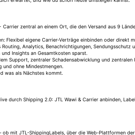
 dich erwartet, und wie du schon heute umsteigen kannst.

5+ Carrier zentral an einem Ort, die den Versand aus 9 Lände
: Flexibel eigene Carrier-Verträge einbinden oder direkt mit
es Routing, Analytics, Benachrichtigungen, Sendungsschutz u
 und Insights an Gesamtkosten sparst.

alem Support, zentraler Schadensabwicklung und zentralen R
ag und ohne Mindestmengen.

nd was als Nächstes kommt.

live durch Shipping 2.0: JTL Wawi & Carrier anbinden, Label
 – ob mit JTL-ShippingLabels, über die Web-Plattformen der 