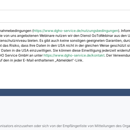
ilnahmebedingungen (
https://www.dgho-service.de/nutzungsbedingungen
). Info
die von uns angebotenen Webinare nutzen wir den Dienst GoToWebinar aus den US
nschutzniveau bieten. Es gibt auch keine sonstigen geeigneten Garantien, du
das Risiko, dass Ihre Daten in den USA nicht in der gleichen Weise geschützt sind,
 Daten in die USA einzuwilligen. Sie können diese Einwilligung jederzeit widerru
DGHO Service GmbH an unter
https://www.dgho-service.de/kontakt
. Der Verwendu
auf den in jeder E-Mail enthaltenen „Abmelden“-Link.
sators einzusehen oder sich von der Empfängerliste von Mitteilungen des Organ