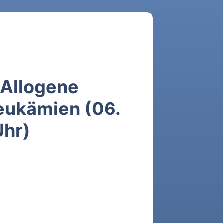
 Allogene
eukämien (06.
Uhr)