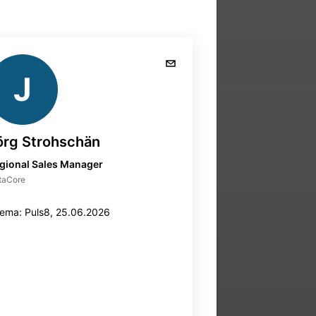
J
örg Strohschän
gional Sales Manager
taCore
ema: Puls8, 25.06.2026