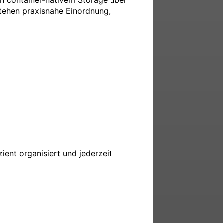
n container-nativem Storage über 
tehen praxisnahe Einordnung, 
ient organisiert und jederzeit 