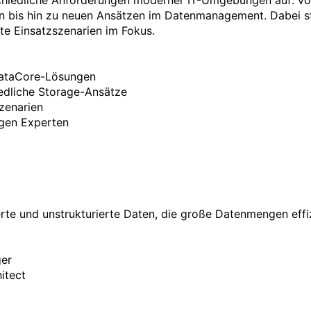
schiedliche Anforderungen moderner IT-Umgebungen auf: vo
ren bis hin zu neuen Ansätzen im Datenmanagement. Dabei s
e Einsatzszenarien im Fokus.

ataCore-Lösungen

edliche Storage-Ansätze

zenarien

gen Experten

ierte und unstrukturierte Daten, die große Datenmengen effiz
er

itect
