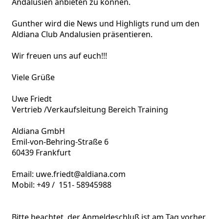
Andalusien anbieten zu können. 

Gunther wird die News und Highligts rund um den 
Aldiana Club Andalusien präsentieren.

Wir freuen uns auf euch!!!

Viele Grüße

Uwe Friedt

Vertrieb /Verkaufsleitung Bereich Training

Aldiana GmbH 

Emil-von-Behring-Straße 6

60439 Frankfurt

Email: uwe.friedt@aldiana.com

Mobil: +49 /  151- 58945988

Bitte beachtet, der Anmeldeschluß ist am Tag vorher 