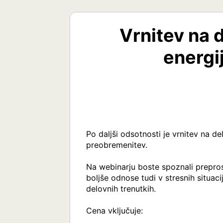
Vrnitev na d
energi
Po daljši odsotnosti je vrnitev na de
preobremenitev.

Na webinarju boste spoznali prepros
boljše odnose tudi v stresnih situaci
delovnih trenutkih.

Cena vključuje:
