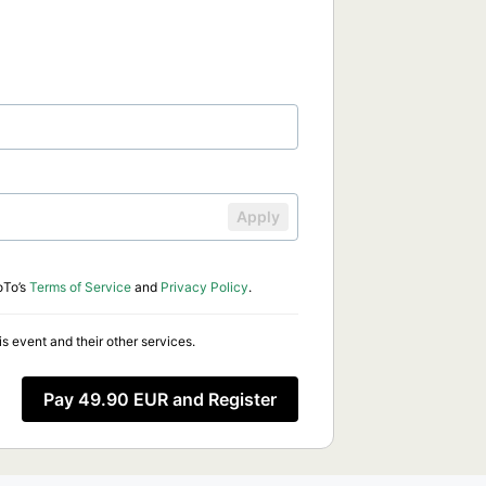
Apply
oTo’s
Terms of Service
and
Privacy Policy
.
s event and their other services.
Pay 49.90 EUR and Register