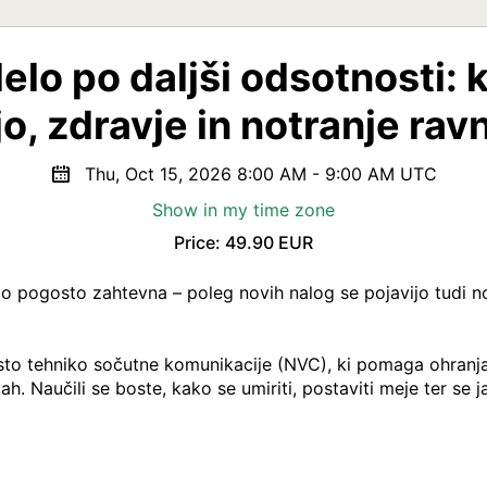
elo po daljši odsotnosti: 
jo, zdravje in notranje rav
Thu, Oct 15, 2026 8:00 AM - 9:00 AM UTC
Show in my time zone
Price: 49.90 EUR
lo pogosto zahtevna – poleg novih nalog se pojavijo tudi notra
to tehniko sočutne komunikacije (NVC), ki pomaga ohranjati
jah. Naučili se boste, kako se umiriti, postaviti meje ter se 