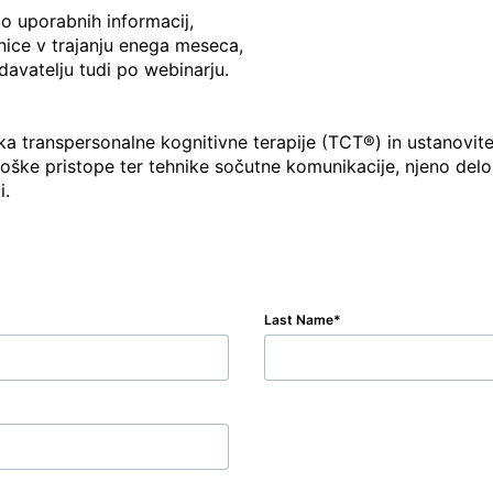
o uporabnih informacij,

ice v trajanju enega meseca,

avatelju tudi po webinarju.

tka transpersonalne kognitivne terapije (TCT®) in ustanovite
oške pristope ter tehnike sočutne komunikacije, njeno delo
i.
Last Name