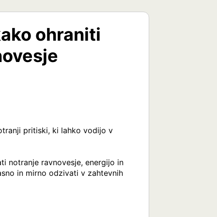
kako ohraniti
novesje
nji pritiski, ki lahko vodijo v 
 notranje ravnovesje, energijo in 
jasno in mirno odzivati v zahtevnih 