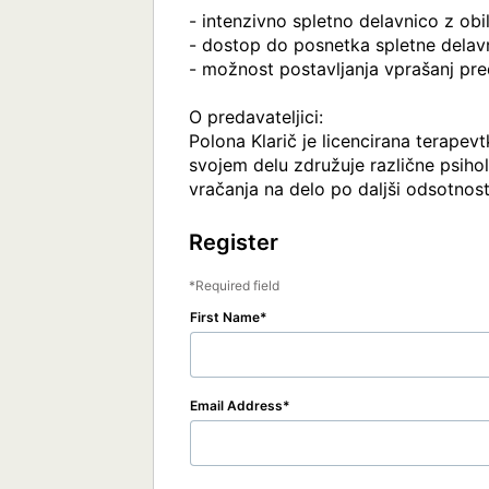
- intenzivno spletno delavnico z obil
- dostop do posnetka spletne delavn
- možnost postavljanja vprašanj pred
O predavateljici:

Polona Klarič je licencirana terapev
svojem delu združuje različne psihol
vračanja na delo po daljši odsotnost
Register
Required field
First Name
Email Address