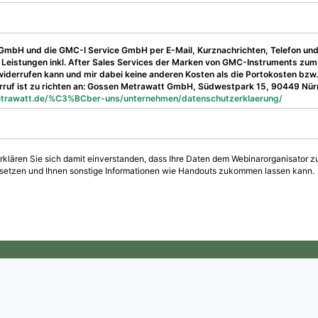
tt GmbH und die GMC-I Service GmbH per E-Mail, Kurznachrichten, Telefon un
Leistungen inkl. After Sales Services der Marken von GMC-Instruments zum
t widerrufen kann und mir dabei keine anderen Kosten als die Portokosten bz
erruf ist zu richten an: Gossen Metrawatt GmbH, Südwestpark 15, 90449 Nü
trawatt.de/%C3%BCber-uns/unternehmen/datenschutzerklaerung/
rklären Sie sich damit einverstanden, dass Ihre Daten dem Webinarorganisator zu
g setzen und Ihnen sonstige Informationen wie Handouts zukommen lassen kann.