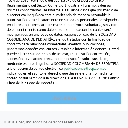
1074 de 2015" Por medio del cual se expide el Decreto Único
Reglamentario del Sector Comercio, Industria y Turismo, y demás
normas concordantes, se informa al titular de datos que por medio de
su conducta inequívoca está autorizando de manera razonable la
autorización para el tratamiento de sus datos personales consignados
en el presente formulario de manera inequívoca, voluntaria, sin vicios
de consentimiento como dolo, error o intimidación los cuales será
incorporados en una base de datos responsabilidad de la SOCIEDAD
COLOMBIANA DE PEDIATRÍA., siendo tratados con la finalidad de
contacto para relaciones comerciales, eventos, publicaciones,
programas académicos, cursos virtuales e información general. Usted
puede ejercer sus derechos de acceso, actualización, corrección,
supresión, revocación o reclamo por infracción sobre sus datos,
mediante escrito dirigido a la SOCIEDAD COLOMBIANA DE PEDIATRÍA
a la dirección de correo electrónico
publicaciones@scp.com.co
,
indicando en el asunto, el derecho que desea ejercitar; o mediante
correo postal remitido a la dirección Calle 83 No 16A-44 Of. 701Edificio.
Cima de la ciudad de Bogotá D.C.
Inscribirse
©2026 GoTo, Inc. Todos los derechos reservados.