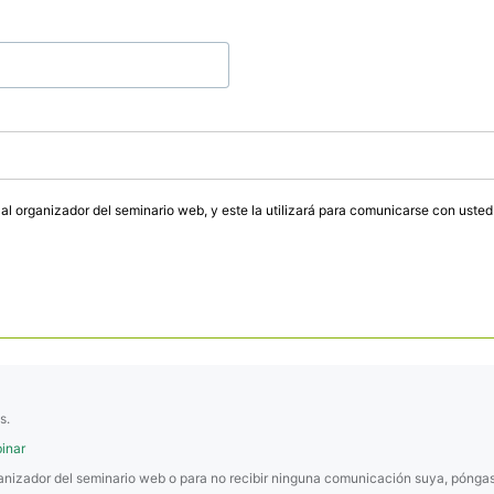
n al organizador del seminario web, y este la utilizará para comunicarse con uste
s.
inar
rganizador del seminario web o para no recibir ninguna comunicación suya, pónga