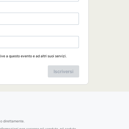
ive a questo evento e ad altri suoi servizi.
Iscriversi
lo direttamente.
li informazioni non saranno né vendute, né cedute