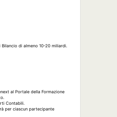
lancio di almeno 10-20 miliardi.  
enext al Portale della Formazione 
o.

i Contabili.

erà per ciascun partecipante 