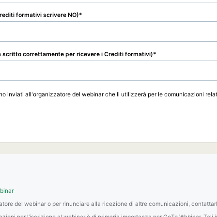
Crediti formativi scrivere NO)
scritto correttamente per ricevere i Crediti formativi)
o inviati all'organizzatore del webinar che li utilizzerà per le comunicazioni relat
ebinar
zatore del webinar o per rinunciare alla ricezione di altre comunicazioni, contattar
mazioni per l’iscrizione al webinar è di primaria importanza per GoTo Webinar. Ta