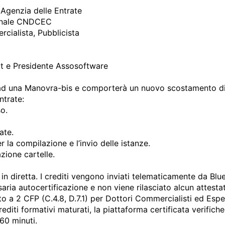
Agenzia delle Entrate

onale CNDCEC

ialista, Pubblicista

xt e Presidente Assosoftware

ad una Manovra-bis e comporterà un nuovo scostamento di Bi
trate:

o.

te.

r la compilazione e l’invio delle istanze.

ione cartelle.

in diretta. I crediti vengono inviati telematicamente da Blu
a autocertificazione e non viene rilasciato alcun attestat
to a 2 CFP (C.4.8, D.7.1) per Dottori Commercialisti ed Espert
rediti formativi maturati, la piattaforma certificata verifich
0 minuti. 
