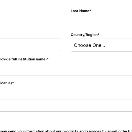
Last Name
Country/Region
Choose One...
rovide full institution name)
licable)
 may send you information about our products and services by email in the fu