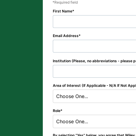
Required field
First Name
Email Address
Institution (Please, no abbreviations - please p
Area of Interest (If Applicable - N/A If Not App
Choose One...
Role
Choose One...
By selecting "Yes" below, you agree that Wiley