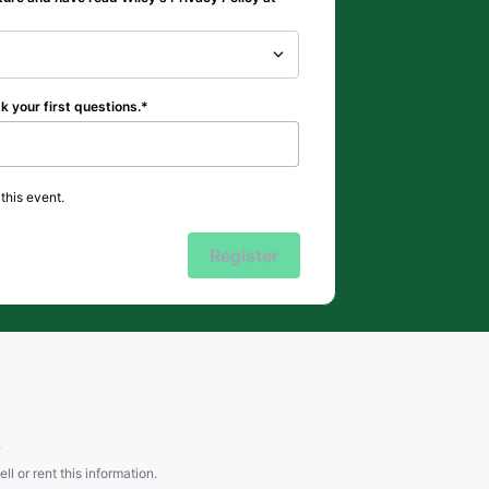
sk your first questions.
this event.
Register
.
l or rent this information.