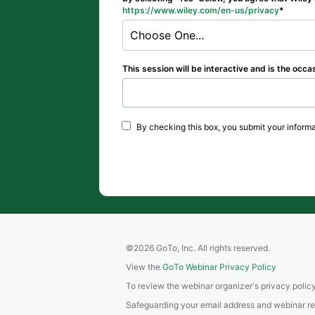
https://www.wiley.com/en-us/privacy
Choose One...
This session will be interactive and is the occas
By checking this box, you submit your informa
©2026 GoTo, Inc. All rights reserved.
View the
GoTo Webinar Privacy Policy
To review the webinar organizer's privacy policy
Safeguarding your email address and webinar regis