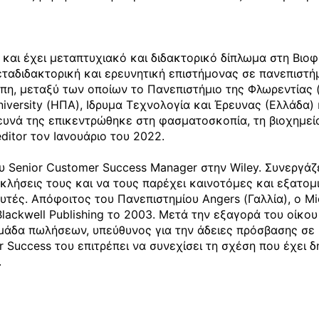
αι έχει μεταπτυχιακό και διδακτορικό δίπλωμα στη Βιοφ
αδιδακτορική και ερευνητική επιστήμονας σε πανεπιστήμια
η, μεταξύ των οποίων το Πανεπιστήμιο της Φλωρεντίας (Ιτ
niversity (ΗΠΑ), Ιδρυμα Τεχνολογία και Έρευνας (Ελλάδα) 
ευνά της επικεντρώθηκε στη φασματοσκοπία, τη βιοχημεία
ditor τον Ιανουάριο του 2022.

ου Senior Customer Success Manager στην Wiley. Συνεργάζε
οκλήσεις τους και να τους παρέχει καινοτόμες και εξατομ
υτές. Απόφοιτος του Πανεπιστημίου Angers (Γαλλία), ο Mic
lackwell Publishing το 2003. Μετά την εξαγορά του οίκου 
μάδα πωλήσεων, υπεύθυνος για την άδειες πρόσβασης σε 
Success του επιτρέπει να συνεχίσει τη σχέση που έχει δη
.