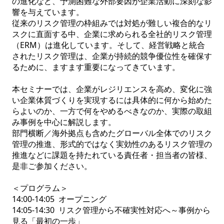
の進化など、予測困難な外部要因が企業活動に深刻な影
響を与えています。

従来のリスク管理の枠組みでは対処が難しい複合的なリ
スクに直面する中、企業に求められる全社的リスク管理
（ERM）は進化しています。そして、経営戦略と統合
されたリスク管理は、企業が持続的競争優位性を確保す
るために、ますます重要になってきています。

本セミナーでは、企業がレジリエンスを高め、変化に強
い企業体質づくりを実現するには具体的に何から始めた
らよいのか、一方で何をやめるべきなのか、実際の取組
み事例を中心に解説します。

部門横断／海外拠点も含めたグローバル全体でのリスク
管理の推進、形式的ではなく実効性のあるリスク管理の
推進などに課題を持たれている責任者・担当者の皆様、
是非ご参加ください。

＜プログラム＞

14:00-14:05  オープニング

14:05-14:30  リスク管理から不確実性対応へ～事例から
見る「最初の一歩」
