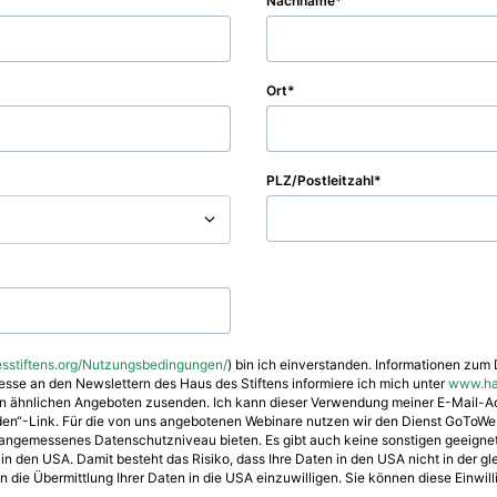
Nachname
Ort
PLZ/Postleitzahl
stiftens.org/Nutzungsbedingungen/
) bin ich einverstanden. Informationen zum 
eresse an den Newslettern des Haus des Stiftens informiere ich mich unter
www.hau
nen ähnlichen Angeboten zusenden. Ich kann dieser Verwendung meiner E-Mail-Ad
lden“-Link. Für die von uns angebotenen Webinare nutzen wir den Dienst GoToWeb
angemessenes Datenschutzniveau bieten. Es gibt auch keine sonstigen geeigne
 den USA. Damit besteht das Risiko, dass Ihre Daten in den USA nicht in der gle
in die Übermittlung Ihrer Daten in die USA einzuwilligen. Sie können diese Einwill